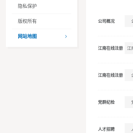
隐私保护
版权所有
公司概况
网站地图

江南在线注册
江
江南在线注册
党群纪检
人才招聘