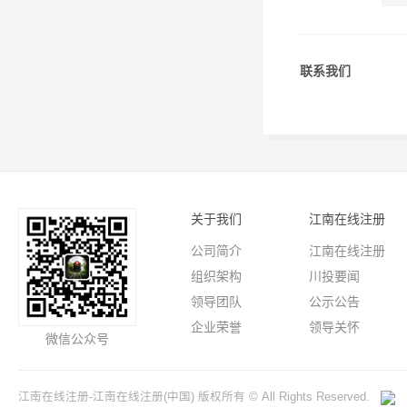
联系我们
关于我们
江南在线注册
公司简介
江南在线注册
组织架构
川投要闻
领导团队
公示公告
企业荣誉
领导关怀
微信公众号
江南在线注册-江南在线注册(中国) 版权所有 © All Rights Reserved.