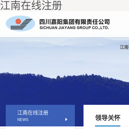
江南在线注册
公司简介
江南在线注册
企业理念
党群工作
人才理念
组织架构
企业风采
纪检监察
人才招聘
公示公告
领导团队
社会责任
领导关怀
企业荣誉
嘉阳视频
成员企业
电子刊
江南
江南在线注册
领导关怀
NEWS