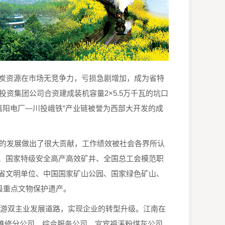
煤炭资源在市场无竞争力，亏损急剧增加，成为省特
投资集团公司合资建成装机容量2×5.5万千瓦的坑口
—嘉阳电厂—川投峨铁”产业链被誉为西部大开发的成
业的发展做出了很大贡献，工作绩效被社会各界所认
、国家特级安全高产高效矿井、全国总工会模范职
省文明单位、中国国家矿山公园、国家绿色矿山、
省级重点文物保护遗产。
、旅游双主业发展道路，实现企业的转型升级。江南在
制造维修分公司、综合服务公司、宜宾福溪粉煤灰公司