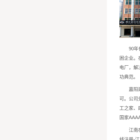
90
困企业。
电厂，解
功典范。
嘉阳
可。公司
工之家、
国家AA
江南
线注册-