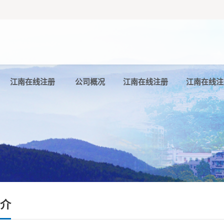
物
江南在线注册
公司概况
江南在线注册
江南在线注
介