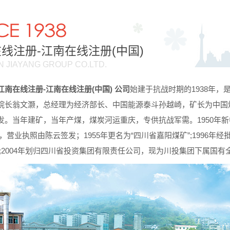
线注册-江南在线注册(中国)
N JIAYANG GROUP CO.LTD.
江南在线注册-江南在线注册(中国) 公司
始建于抗战时期的1938年
院长翁文灏，总经理为经济部长、中国能源泰斗孙越崎，矿长为中国
发。当年建矿，当年产煤，煤炭河运重庆，专供抗战军需。1950年
矿”，营业执照由陈云签发；1955年更名为“四川省嘉阳煤矿”;1996
) ”;2004年划归四川省投资集团有限责任公司，现为川投集团下属国