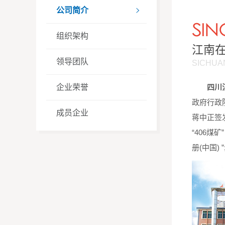
公司简介

组织架构
江南在
领导团队
SICHUA
企业荣誉
四川
政府行政
成员企业
蒋中正签
“406煤
册(中国