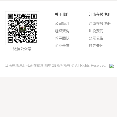
关于我们
江南在线注册
公司简介
江南在线注册
组织架构
川投要闻
领导团队
公示公告
企业荣誉
领导关怀
微信公众号
江南在线注册-江南在线注册(中国) 版权所有 © All Rights Reserved.