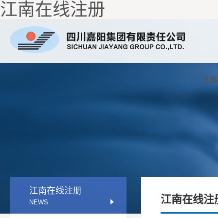
江南在线注册
公司简介
江南在线注册
企业理念
党群工作
人才理念
组织架构
企业风采
纪检监察
人才招聘
公示公告
领导团队
社会责任
领导关怀
企业荣誉
嘉阳视频
成员企业
电子刊
江南
江南在线注册
江南在线注
NEWS