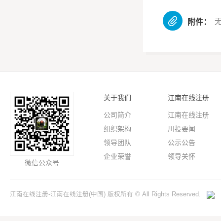

附件：
关于我们
江南在线注册
公司简介
江南在线注册
组织架构
川投要闻
领导团队
公示公告
企业荣誉
领导关怀
微信公众号
江南在线注册-江南在线注册(中国) 版权所有 © All Rights Reserved.