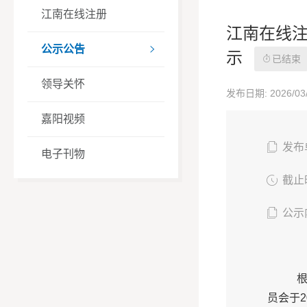
江南在线注册
江南在线注
公示公告

示

已结束
领导关怀
发布日期: 2026/
嘉阳视频

发布
电子刊物

截止

公示
根
员会于
2